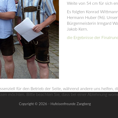
Weite von 54 cm für sich en
Es folgten Konrad Wittmann 
Hermann Huber (96). Unser B
Bürgermeisterin Irmgard Wa
Jakob Kern.
die Ergebnisse der Finalru
ssenziell für den Betrieb der Seite, während andere uns helfen, 
ssen möchten. Bitte beachten Sie, dass bei einer Ablehnung womög
Copyright © 2026 - Hufeisenfreunde Zangberg
REDESIGNING