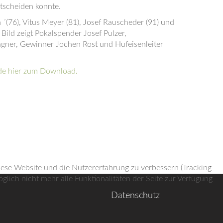
tscheiden konnte.
´(76), Vitus Meyer (81), Josef Rauscheder (91) und
ild zeigt Pokalspender Josef Pulzer,
gner, Gewinner Jochen Rost und Hufeisenleiter
nde hier zum Download.
diese Website und die Nutzererfahrung zu verbessern (Tracking
lich nicht mehr alle Funktionalitäten der Seite zur Verfügung
Datenschutz