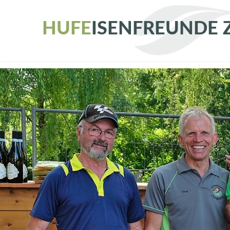
H
U
F
E
I
S
E
N
F
R
E
U
N
D
E