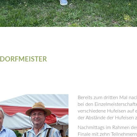
DORFMEISTER
Bereits zum dritten Mal nac
bei den Einzelmeisterschaft
verschiedene Hufeisen auf 
der Abstände der Hufeisen 
Nachmittags im Rahmen des 
Finale mit zehn Teilnehmern