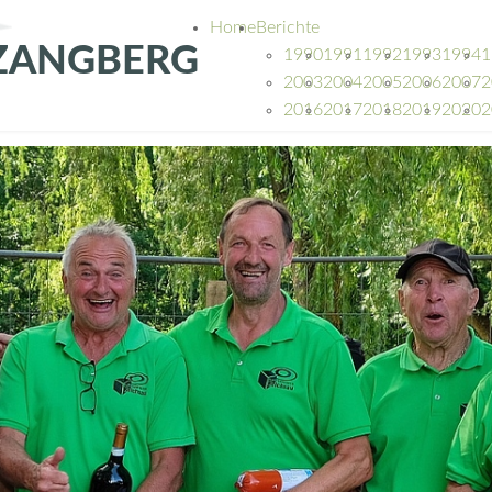
Home
Berichte
Z
A
N
G
B
E
R
G
1990
1991
1992
1993
1994
1
2003
2004
2005
2006
2007
2
2016
2017
2018
2019
2020
2