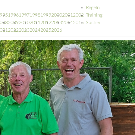
Regeln
995
1996
1997
1998
1999
2000
2001
2002
Training
008
2009
2010
2011
2012
2013
2014
2015
Suchen
021
2022
2023
2024
2025
2026