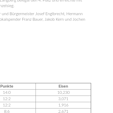
angberg belegte den 4. Platz und erreichte mit
zelsieg.
ter und Bürgermeister Josef Englbrecht, Hermann
okalspender Franz Bauer, Jakob Kern und Jochen
Punkte
Eisen
14:0
10,230
12:2
3,071
12:2
1,916
8:6
2,671