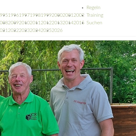
Regeln
995
1996
1997
1998
1999
2000
2001
2002
Training
008
2009
2010
2011
2012
2013
2014
2015
Suchen
021
2022
2023
2024
2025
2026