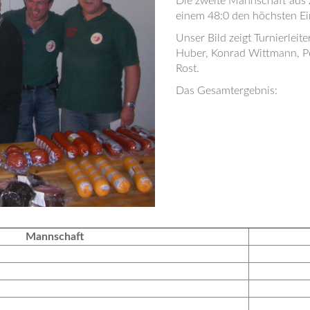
Die zweite Mannschaft aus Z
einem 48:0 den höchsten Ein
Unser Bild zeigt Turnierlei
Huber, Konrad Wittmann, P
Rost.
Das Gesamtergebnis:
Mannschaft