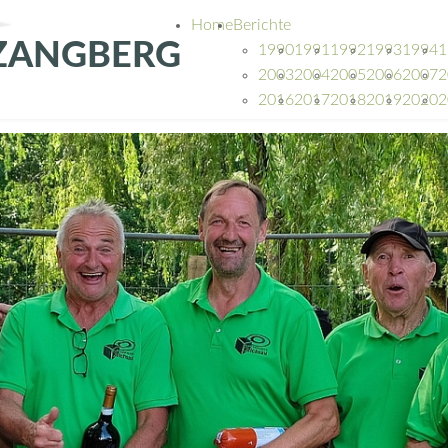
Home
Berichte
Z
A
N
G
B
E
R
G
1990
1991
1992
1993
1994
1
2003
2004
2005
2006
2007
2
2016
2017
2018
2019
2020
2