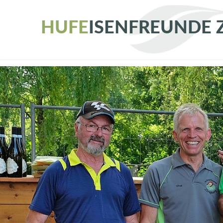
H
U
F
E
I
S
E
N
F
R
E
U
N
D
E