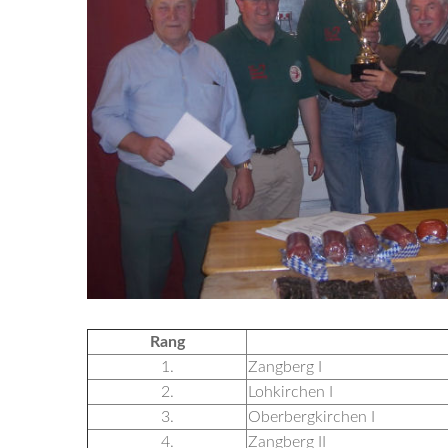
Rang
1.
Zangberg I
2.
Lohkirchen I
3.
Oberbergkirchen I
4.
Zangberg II